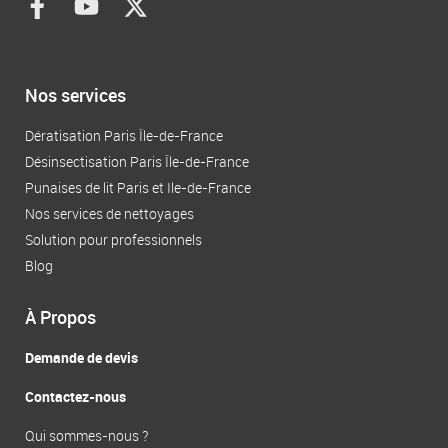
a
o
-
c
u
t
e
t
w
b
u
i
Nos services
o
b
t
o
e
t
Dératisation Paris Île-de-France
k
e
Désinsectisation Paris Île-de-France
-
r
Punaises de lit Paris et Ile-de-France
f
Nos services de nettoyages
Solution pour professionnels
Blog
À Propos
Demande de devis
Contactez-nous
Qui sommes-nous ?