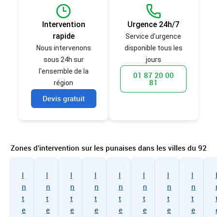
Intervention
Urgence 24h/7
rapide
Service d'urgence
Nous intervenons
disponible tous les
sous 24h sur
jours
l'ensemble de la
01 87 20 00
81
région
Devis gratuit
Zones d'intervention sur les punaises dans les villes du 92
I
I
I
I
I
I
I
I
n
n
n
n
n
n
n
n
t
t
t
t
t
t
t
t
e
e
e
e
e
e
e
e