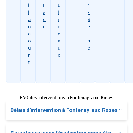
l
i
u
r
l
s
l
-
a
o
i
S
n
n
n
e
c
e
i
o
a
n
u
u
e
r
x
t
FAQ des interventions à Fontenay-aux-Roses
Délais d’intervention à Fontenay-aux-Roses
Garantissez-vous l’éradication complète