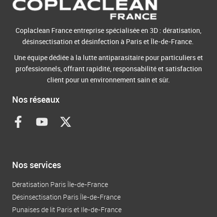
Coplaclean France entreprise spécialisée en 3D : dératisation,
désinsectisation et désinfection à Paris et Île-de-France.
Une équipe dédiée à la lutte antiparasitaire pour particuliers et
professionnels, offrant rapidité, responsabilité et satisfaction
client pour un environnement sain et sûr.
Nos réseaux
F
Y
X
a
o
-
c
u
t
e
t
w
b
u
i
Nos services
o
b
t
o
e
t
Dératisation Paris Île-de-France
k
e
Désinsectisation Paris Île-de-France
-
r
Punaises de lit Paris et Ile-de-France