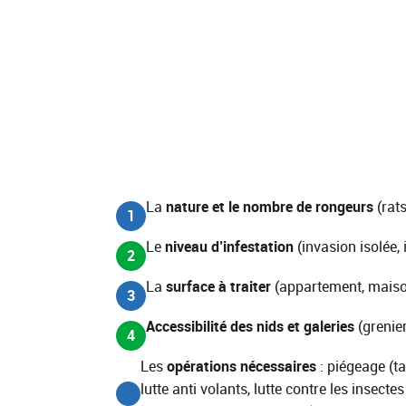
La
nature et le nombre de rongeurs
(rats
1
Le
niveau d’infestation
(invasion isolée, 
2
La
surface à traiter
(appartement, maison
3
Accessibilité des nids et galeries
(grenier
4
Les
opérations nécessaires
: piégeage (ta
5
lutte anti volants, lutte contre les insect