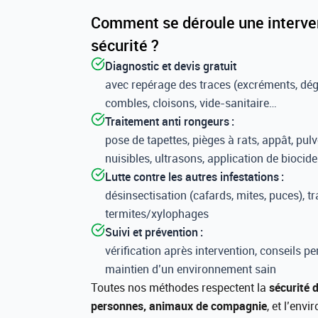
Comment se déroule une interven
sécurité ?
Diagnostic et devis gratuit
avec repérage des traces (excréments, dégâ
combles, cloisons, vide-sanitaire…
Traitement anti rongeurs :
pose de tapettes, pièges à rats, appât, pulv
nuisibles, ultrasons, application de biocides
Lutte contre les autres infestations :
désinsectisation (cafards, mites, puces), t
termites/xylophages
Suivi et prévention :
vérification après intervention, conseils per
maintien d’un environnement sain
Toutes nos méthodes respectent la
sécurité d
personnes, animaux de compagnie
, et l’envi