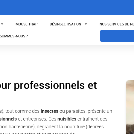
MOUSE TRAP
DÉSINSECTISATION
NOS SERVICES DE 
 SOMMES-NOUS ?
our professionnels et
ts), tout comme des
insectes
ou parasites, présente un
sionnels
et entreprises. Ces
nuisibles
entraînent des
tion bactérienne), dégradent la nourriture (denrées