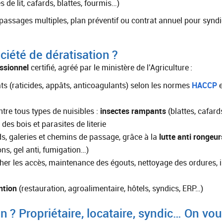
 de lit, cafards, blattes, fourmis…)
 passages multiples, plan préventif ou contrat annuel pour syndi
iété de dératisation ?
ssionnel
certifié, agréé par le ministère de l’Agriculture :
rats (raticides, appâts, anticoagulants) selon les normes
HACCP
e
tre tous types de nuisibles :
insectes rampants
(blattes, cafard
des bois et parasites de literie
ds, galeries et chemins de passage, grâce à la
lutte anti rongeur
ons, gel anti, fumigation…)
her les accès, maintenance des égouts, nettoyage des ordures, ins
ntion
(restauration, agroalimentaire, hôtels, syndics, ERP…)
on ? Propriétaire, locataire, syndic… On vo