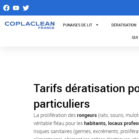
Aller
au
contenu
PUNAISES DE LIT
DÉRATISATION
QUI
Tarifs dératisation p
particuliers
La prolifération des
rongeurs
(rats, souris, mulo
véritable fléau pour les
habitants, locaux profes
risques sanitaires (germes, excréments, proliféra