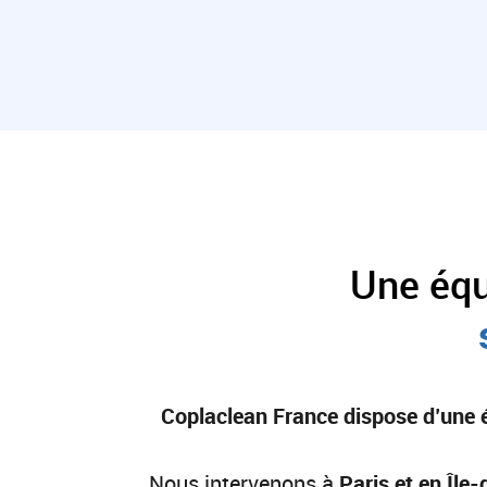
Une équ
Coplaclean France dispose d’une é
Nous intervenons à
Paris et en Île