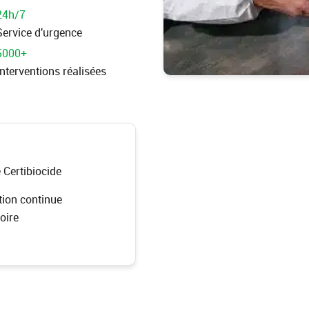
24h/7
Service d'urgence
5000+
Interventions réalisées
é Certibiocide
ion continue
oire