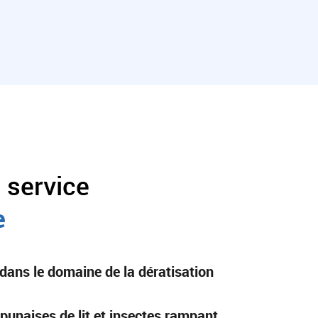
 service
e
dans le domaine de la dératisation
, punaises de lit et insectes rampant
.