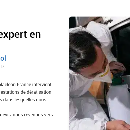
expert en
ol
3D
laclean France intervient
restations de dératisation
es dans lesquelles nous
evis, nous revenons vers