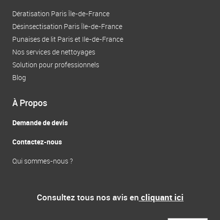
o
b
t
o
e
t
Dératisation Paris Île-de-France
k
e
Désinsectisation Paris Île-de-France
-
r
Punaises de lit Paris et Ile-de-France
f
Nos services de nettoyages
Solution pour professionnels
Blog
À Propos
Demande de devis
Contactez-nous
Qui sommes-nous ?
Consultez tous nos avis en
cliquant ici