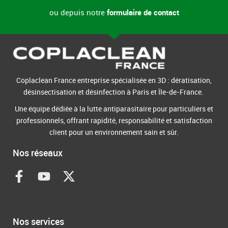
ou depuis notre
formulaire de contact
Coplaclean France entreprise spécialisée en 3D : dératisation,
désinsectisation et désinfection à Paris et Île-de-France.
Une équipe dédiée à la lutte antiparasitaire pour particuliers et
professionnels, offrant rapidité, responsabilité et satisfaction
client pour un environnement sain et sûr.
Nos réseaux
F
Y
X
a
o
-
c
u
t
e
t
w
b
u
i
Nos services