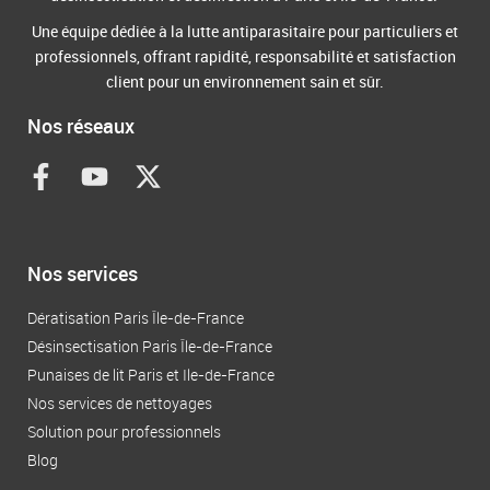
Une équipe dédiée à la lutte antiparasitaire pour particuliers et
professionnels, offrant rapidité, responsabilité et satisfaction
client pour un environnement sain et sûr.
Nos réseaux
F
Y
X
a
o
-
c
u
t
e
t
w
b
u
i
Nos services
o
b
t
o
e
t
Dératisation Paris Île-de-France
k
e
Désinsectisation Paris Île-de-France
-
r
Punaises de lit Paris et Ile-de-France
f
Nos services de nettoyages
Solution pour professionnels
Blog