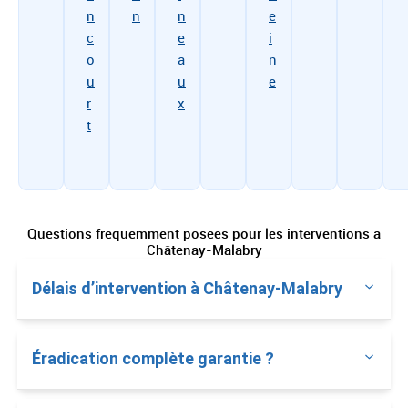
n
n
n
e
c
e
i
o
a
n
u
u
e
r
x
t
Questions fréquemment posées pour les interventions à
Châtenay-Malabry
Délais d’intervention à Châtenay-Malabry
Éradication complète garantie ?