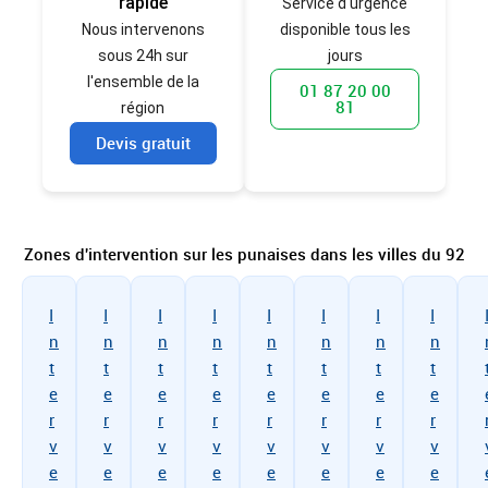
rapide
Service d'urgence
Nous intervenons
disponible tous les
sous 24h sur
jours
l'ensemble de la
01 87 20 00
81
région
Devis gratuit
Zones d'intervention sur les punaises dans les villes du 92
I
I
I
I
I
I
I
I
n
n
n
n
n
n
n
n
t
t
t
t
t
t
t
t
e
e
e
e
e
e
e
e
r
r
r
r
r
r
r
r
v
v
v
v
v
v
v
v
e
e
e
e
e
e
e
e