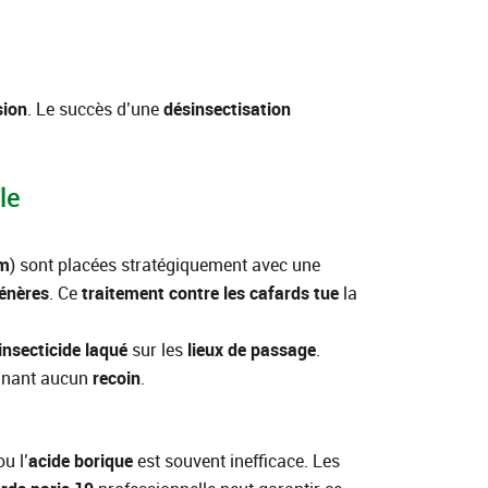
sion
. Le succès d’une
désinsectisation
le
m
) sont placées stratégiquement avec une
énères
. Ce
traitement contre les cafards
tue
la
.
insecticide
laqué
sur les
lieux de passage
.
rgnant aucun
recoin
.
u l’
acide borique
est souvent inefficace. Les