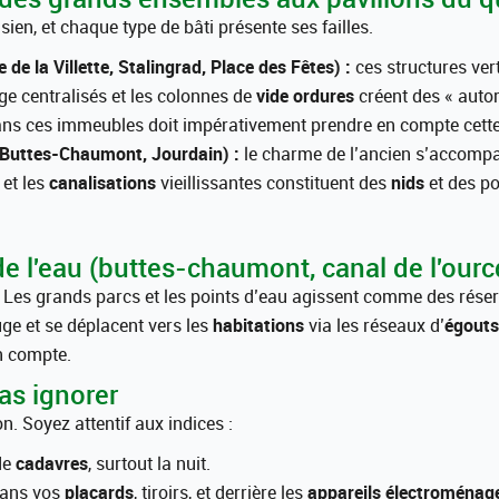
en, et chaque type de bâti présente ses failles.
e la Villette, Stalingrad, Place des Fêtes) :
ces structures vert
e centralisés et les colonnes de
vide ordures
créent des « auto
ns ces immeubles doit impérativement prendre en compte cette 
 Buttes-Chaumont, Jourdain) :
le charme de l’ancien s’accompa
et les
canalisations
vieillissantes constituent des
nids
et des po
e l'eau (buttes-chaumont, canal de l'ourcq,
 Les grands parcs et les points d’eau agissent comme des rése
fuge et se déplacent vers les
habitations
via les réseaux d’
égouts
n compte.
as ignorer
n. Soyez attentif aux indices :
de
cadavres
, surtout la nuit.
dans vos
placards
, tiroirs, et derrière les
appareils électroménag