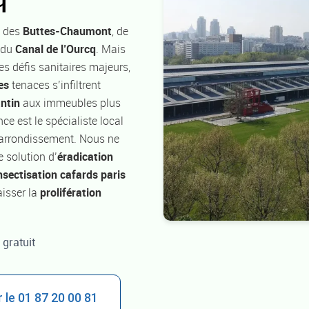
t des
Buttes-Chaumont
, de
 du
Canal de l’Ourcq
. Mais
des défis sanitaires majeurs,
es
tenaces s’infiltrent
ntin
aux immeubles plus
ce est le spécialiste local
l’arrondissement. Nous ne
 solution d’
éradication
nsectisation cafards paris
laisser la
prolifération
 gratuit
 le 01 87 20 00 81