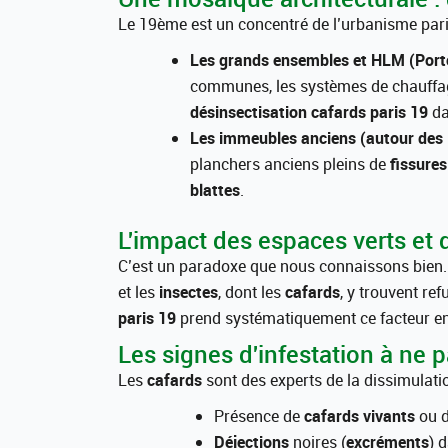
Le 19ème est un concentré de l’urbanisme parisi
Les grands ensembles et HLM (Porte d
communes, les systèmes de chauffag
désinsectisation cafards paris 19
da
Les immeubles anciens (autour des
planchers anciens pleins de
fissures
blattes
.
L'impact des espaces verts et d
C’est un paradoxe que nous connaissons bien.
et les
insectes
, dont les
cafards
, y trouvent re
paris 19
prend systématiquement ce facteur e
Les signes d'infestation à ne p
Les
cafards
sont des experts de la dissimulatio
Présence de
cafards vivants
ou 
Déjections
noires (
excréments
) 