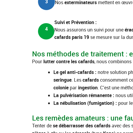
3
Nos
exterminateurs
mettent en œuvre
Suivi et Prévention :
4
Nous assurons un suivi pour une
éra
cafards paris 19
se mesure sur la dur
Nos méthodes de traitement : ef
Pour
lutter contre les cafards
, nous combinons 
Le gel anti-cafards :
notre solution p
seringue
. Les
cafards
consomment c
colonie
par
ingestion
. C’est une mét
La pulvérisation rémanente :
nous uti
La nébulisation (fumigation) :
pour l
Les remèdes amateurs : une fa
Tenter de
se débarrasser des cafards
avec des 