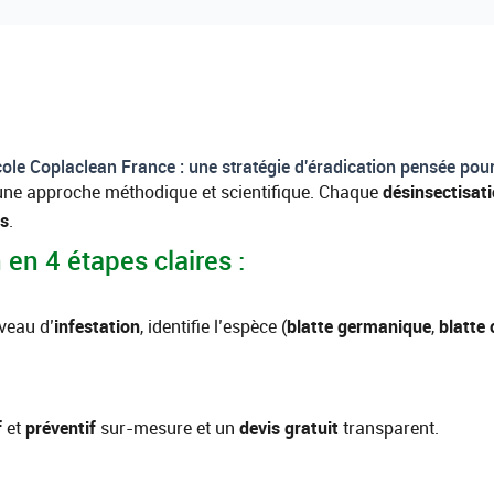
ole Coplaclean France : une stratégie d'éradication pensée pou
r une approche méthodique et scientifique. Chaque
désinsectisati
es
.
en 4 étapes claires :
veau d’
infestation
, identifie l’espèce (
blatte germanique
,
blatte 
f
et
préventif
sur-mesure et un
devis gratuit
transparent.