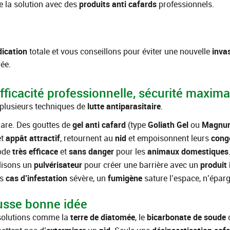
 la solution avec des
produits anti cafards
professionnels.
dication
totale et vous conseillons pour éviter une nouvelle
inva
ée.
ficacité professionnelle, sécurité maxima
plusieurs techniques de
lutte antiparasitaire
.
hare. Des gouttes de
gel anti cafard
(type
Goliath Gel
ou
Magnu
et
appât
attractif
, retournent au
nid
et empoisonnent leurs
cong
hode
très efficace
et
sans danger
pour les
animaux domestiques
lisons un
pulvérisateur
pour créer une barrière avec un
produit 
es
cas d’infestation
sévère, un
fumigène
sature l’espace, n’épa
usse bonne idée
solutions comme la
terre de diatomée
, le
bicarbonate de soude
o