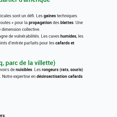
icales sont un défi. Les
gaines
techniques
routes » pour la
propagation
des
blattes
. Une
dimension collective.
gne de vulnérabilités. Les caves
humides
, les
ints d’entrée parfaits pour les
cafards et
 parc de la villette)
rvoirs de
nuisibles
. Les
rongeurs
(
rats
,
souris
)
. Notre expertise en
désinsectisation cafards
ers
.