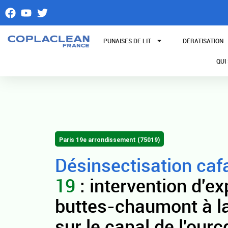
Aller
au
contenu
PUNAISES DE LIT
DÉRATISATION
QUI
Paris 19e arrondissement (75019)
Désinsectisation caf
19
: intervention d'ex
buttes-chaumont à la 
sur le canal de l'ourc