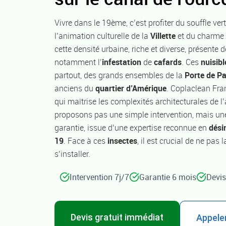
Vivre dans le 19ème, c’est profiter du souffle ver
l’animation culturelle de la
Villette
et du charme
cette densité urbaine, riche et diverse, présente 
notamment l’
infestation
de
cafards
. Ces
nuisibl
partout, des grands ensembles de la
Porte de Pa
anciens du
quartier d’Amérique
. Coplaclean Fran
qui maîtrise les complexités architecturales de 
proposons pas une simple intervention, mais une
garantie, issue d’une expertise reconnue en
dési
19
. Face à ces
insectes
, il est crucial de ne pas 
s’installer.
Intervention 7j/7
Garantie 6 mois
Devis
Devis gratuit immédiat
Appeler