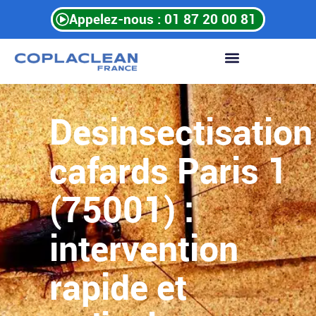
Aller
Appelez-nous : 01 87 20 00 81
au
contenu
Desinsectisation
cafards Paris 1
(75001) :
intervention
rapide et