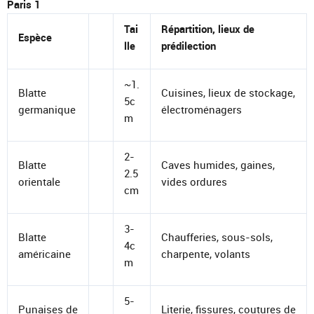
Paris 1
Tai
Répartition, lieux de
Espèce
lle
prédilection
~1.
Blatte
Cuisines, lieux de stockage,
5c
germanique
électroménagers
m
2-
Blatte
Caves humides, gaines,
2.5
orientale
vides ordures
cm
3-
Blatte
Chaufferies, sous-sols,
4c
américaine
charpente, volants
m
5-
Punaises de
Literie, fissures, coutures de