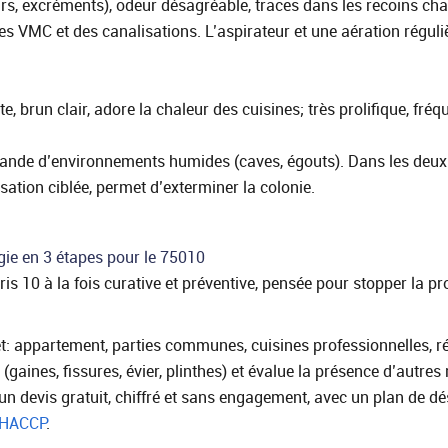
oirs, excréments), odeur désagréable, traces dans les recoins ch
s VMC et des canalisations. L’aspirateur et une aération réguli
, brun clair, adore la chaleur des cuisines; très prolifique, fré
 friande d’environnements humides (caves, égouts). Dans les deux
sation ciblée, permet d’exterminer la colonie.
égie en 3 étapes pour le 75010
 10 à la fois curative et préventive, pensée pour stopper la pro
t: appartement, parties communes, cuisines professionnelles, rés
(gaines, fissures, évier, plinthes) et évalue la présence d’autres 
un devis gratuit, chiffré et sans engagement, avec un plan de d
HACCP
.