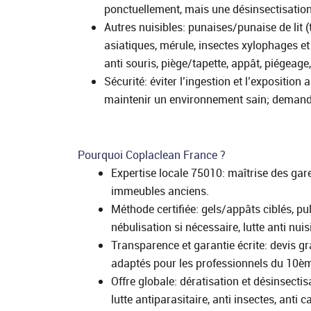
ponctuellement, mais une désinsectisation
Autres nuisibles: punaises/punaise de lit (
asiatiques, mérule, insectes xylophages et 
anti souris, piège/tapette, appât, piégeage
Sécurité: éviter l’ingestion et l’expositio
maintenir un environnement sain; demande
Pourquoi Coplaclean France ?
Expertise locale 75010: maîtrise des gar
immeubles anciens.
Méthode certifiée: gels/appâts ciblés, pu
nébulisation si nécessaire, lutte anti nui
Transparence et garantie écrite: devis grat
adaptés pour les professionnels du 10è
Offre globale: dératisation et désinsectis
lutte antiparasitaire, anti insectes, anti c