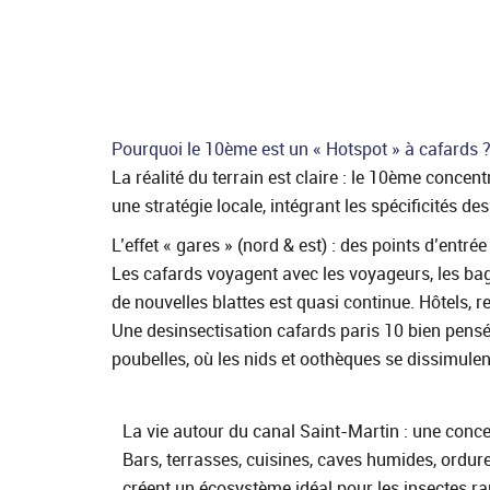
Pourquoi le 10ème est un « Hotspot » à cafards 
La réalité du terrain est claire : le 10ème conce
une stratégie locale, intégrant les spécificités de
L’effet « gares » (nord & est) : des points d’entr
Les cafards voyagent avec les voyageurs, les bagag
de nouvelles blattes est quasi continue. Hôtels, 
Une desinsectisation cafards paris 10 bien pensée
poubelles, où les nids et oothèques se dissimulen
La vie autour du canal Saint-Martin : une conce
Bars, terrasses, cuisines, caves humides, ordur
créent un écosystème idéal pour les insectes ra