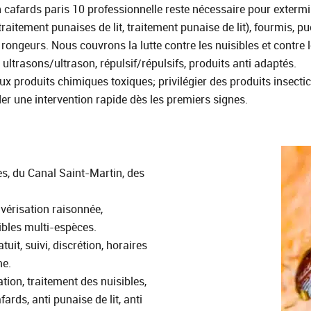
 cafards paris 10 professionnelle reste nécessaire pour exterm
traitement punaises de lit, traitement punaise de lit), fourmis, 
rongeurs. Nous couvrons la lutte contre les nuisibles et contre le
, ultrasons/ultrason, répulsif/répulsifs, produits anti adaptés.
n aux produits chimiques toxiques; privilégier des produits insec
r une intervention rapide dès les premiers signes.
es, du Canal Saint‑Martin, des
lvérisation raisonnée,
sibles multi-espèces.
uit, suivi, discrétion, horaires
me.
ation, traitement des nuisibles,
afards, anti punaise de lit, anti