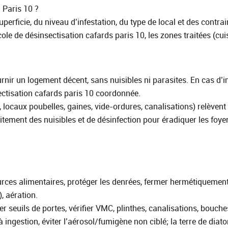
 Paris 10 ?
perficie, du niveau d’infestation, du type de local et des contrai
cole de désinsectisation cafards paris 10, les zones traitées (cui
fournir un logement décent, sans nuisibles ni parasites. En cas d
ectisation cafards paris 10 coordonnée.
locaux poubelles, gaines, vide-ordures, canalisations) relèvent 
tement des nuisibles et de désinfection pour éradiquer les foye
rces alimentaires, protéger les denrées, fermer hermétiquement l
, aération.
ser seuils de portes, vérifier VMC, plinthes, canalisations, bouc
 à ingestion, éviter l’aérosol/fumigène non ciblé; la terre de di