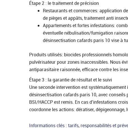
Étape 2 : le traitement de précision
Restaurants et commerces: application de g
de pièges et appâts, traitement anti insect
Appartements et fortes infestations: combi
éventuelle nébulisation/fumigation raisonn
désinsectisation cafards paris 10 vise à tu
Produits utilisés: biocides professionnels homolog
pulvérisateur pour zones inaccessibles. Nous évi
antiparasitaire raisonnée, efficace contre les in
Étape 3 : la garantie de résultat et le suivi
Une seconde intervention est systématiquement inc
désinsectisation cafards paris 10, avec conseils p
BSI/HACCP est remis. En cas d’infestations croisé
coordonne les actions: dératiser, dépigeonnage, lu
Informations clés : tarifs, responsabilités et prév