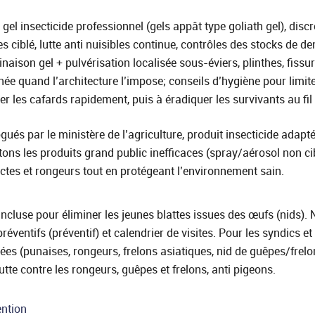
el insecticide professionnel (gels appât type goliath gel), disc
es ciblé, lutte anti nuisibles continue, contrôles des stocks de d
naison gel + pulvérisation localisée sous-éviers, plinthes, fissu
ée quand l’architecture l’impose; conseils d’hygiène pour limiter
er les cafards rapidement, puis à éradiquer les survivants au fil
ués par le ministère de l’agriculture, produit insecticide adapté,
tons les produits grand public inefficaces (spray/aérosol non ci
sectes et rongeurs tout en protégeant l’environnement sain.
luse pour éliminer les jeunes blattes issues des œufs (nids). N
réventifs (préventif) et calendrier de visites. Pour les syndics e
es (punaises, rongeurs, frelons asiatiques, nid de guêpes/frelon
tte contre les rongeurs, guêpes et frelons, anti pigeons.
ention