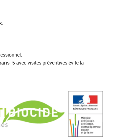
x.
fessionnel.
ris15 avec visites préventives évite la