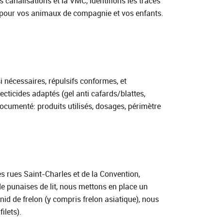
 canalisations et la VMC, identifions les traces
ues pour vos animaux de compagnie et vos enfants.
 nécessaires, répulsifs conformes, et
ecticides adaptés (gel anti cafards/blattes,
documenté: produits utilisés, dosages, périmètre
s rues Saint‑Charles et de la Convention,
e punaises de lit, nous mettons en place un
nid de frelon (y compris frelon asiatique), nous
ilets).