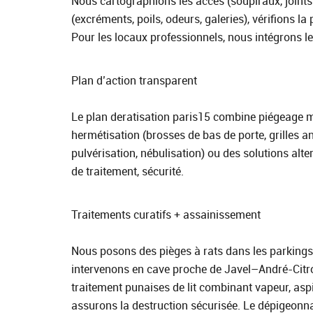
Nous cartographions les accès (soupiraux, joints d
(excréments, poils, odeurs, galeries), vérifions 
Pour les locaux professionnels, nous intégrons l
Plan d’action transparent
Le plan deratisation paris15 combine piégeage m
hermétisation (brosses de bas de porte, grilles an
pulvérisation, nébulisation) ou des solutions alt
de traitement, sécurité.
Traitements curatifs + assainissement
Nous posons des pièges à rats dans les parkings 
intervenons en cave proche de Javel–André‑Citroë
traitement punaises de lit combinant vapeur, aspi
assurons la destruction sécurisée. Le dépigeonnag