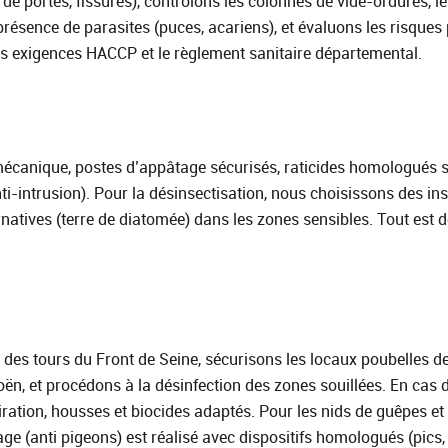
e portes, fissures), contrôlons les colonnes de vide‑ordures, les
la présence de parasites (puces, acariens), et évaluons les risq
es exigences HACCP et le règlement sanitaire départemental.
écanique, postes d’appâtage sécurisés, raticides homologués si
ti‑intrusion). Pour la désinsectisation, nous choisissons des ins
ernatives (terre de diatomée) dans les zones sensibles. Tout est 
des tours du Front de Seine, sécurisons les locaux poubelles de
n, et procédons à la désinfection des zones souillées. En cas d
ration, housses et biocides adaptés. Pour les nids de guêpes et 
e (anti pigeons) est réalisé avec dispositifs homologués (pics, f