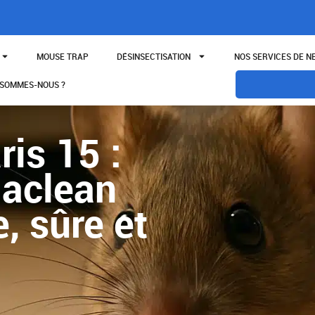
MOUSE TRAP
DÉSINSECTISATION
NOS SERVICES DE 
 SOMMES-NOUS ?
ris 15 :
laclean
, sûre et