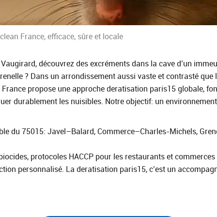
clean France, efficace, sûre et locale
e Vaugirard, découvrez des excréments dans la cave d’un imme
nelle ? Dans un arrondissement aussi vaste et contrasté que le
an France propose une approche deratisation paris15 globale, fo
uer durablement les nuisibles. Notre objectif: un environnement s
emble du 75015: Javel–Balard, Commerce–Charles‑Michels, Gre
s biocides, protocoles HACCP pour les restaurants et commerces
action personnalisé. La deratisation paris15, c’est un accompagne