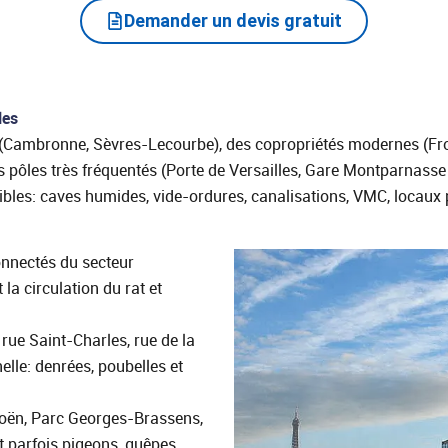
Demander un devis gratuit
les
mbronne, Sèvres‑Lecourbe), des copropriétés modernes (Front
 pôles très fréquentés (Porte de Versailles, Gare Montparnasse à
ibles: caves humides, vide‑ordures, canalisations, VMC, locaux 
connectés du secteur
a circulation du rat et
ue Saint‑Charles, rue de la
lle: denrées, poubelles et
roën, Parc Georges‑Brassens,
nt parfois pigeons, guêpes,