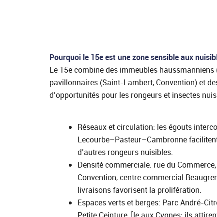
Pourquoi le 15e est une zone sensible aux nuisib
Le 15e combine des immeubles haussmanniens (Ca
pavillonnaires (Saint‑Lambert, Convention) et des
d’opportunités pour les rongeurs et insectes nuis
Réseaux et circulation: les égouts inter
Lecourbe–Pasteur–Cambronne facilitent l
d’autres rongeurs nuisibles.
Densité commerciale: rue du Commerce, r
Convention, centre commercial Beaugrene
livraisons favorisent la prolifération.
Espaces verts et berges: Parc André‑Cit
Petite Ceinture, Île aux Cygnes; ils attire