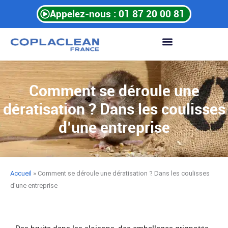
Aller
Appelez-nous : 01 87 20 00 81
au
contenu
Comment se déroule une
dératisation ? Dans les coulisses
d’une entreprise
Accueil
»
Comment se déroule une dératisation ? Dans les coulisses
d’une entreprise