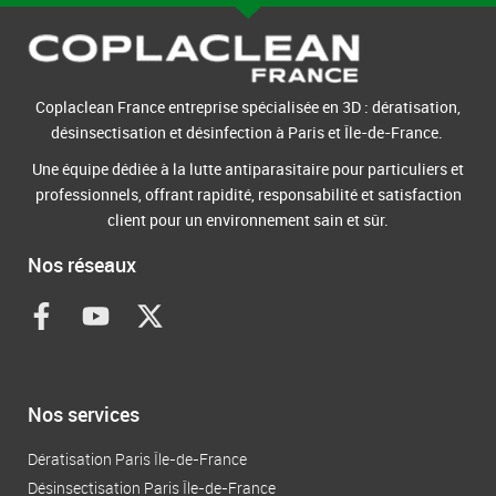
Coplaclean France entreprise spécialisée en 3D : dératisation,
désinsectisation et désinfection à Paris et Île-de-France.
Une équipe dédiée à la lutte antiparasitaire pour particuliers et
professionnels, offrant rapidité, responsabilité et satisfaction
client pour un environnement sain et sûr.
Nos réseaux
F
Y
X
a
o
-
c
u
t
e
t
w
b
u
i
Nos services
o
b
t
o
e
t
Dératisation Paris Île-de-France
k
e
Désinsectisation Paris Île-de-France