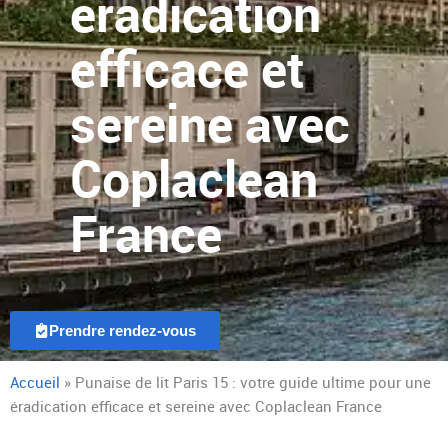
éradication
efficace et
sereine avec
Coplaclean
France
Prendre rendez-vous
Accueil
»
Punaise de lit Paris 15 : votre guide ultime pour une
éradication efficace et sereine avec Coplaclean France