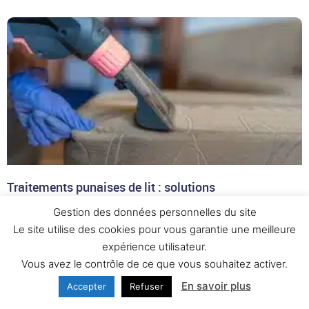
Traitements punaises de lit : solutions
professionnelles pour éliminer l’infestation
Gestion des données personnelles du site
Les punaises de lit connaissent une recrudescence
Le site utilise des cookies pour vous garantie une meilleure
spectaculaire dans toute la France, transformant le
expérience utilisateur.
quotidien de milliers de familles, hôtels, étudiants, et
Vous avez le contrôle de ce que vous souhaitez activer.
professionnels en véritable cauchemar. Ces parasites n’ont
En savoir plus
Accepter
Refuser
rien