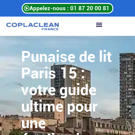
Aller
Appelez-nous : 01 87 20 00 81
au
contenu
Punaise de lit
Paris 15 :
votre guide
ultime pour
une