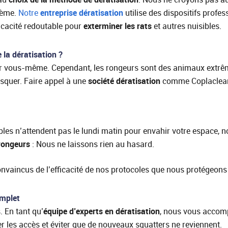
lème.
Notre
entreprise dératisation
utilise des dispositifs profe
ficacité redoutable pour
exterminer les rats
et autres nuisibles.
 la dératisation ?
ar vous-même. Cependant, les rongeurs sont des animaux extrême
usquer. Faire appel à une
société dératisation
comme Coplaclean,
ibles n’attendent pas le lundi matin pour envahir votre espace, 
 rongeurs
: Nous ne laissons rien au hasard.
aincus de l’efficacité de nos protocoles que nous protégeons v
omplet
. En tant qu’
équipe d’experts en dératisation
, nous vous accom
 les accès et éviter que de nouveaux squatters ne reviennent.