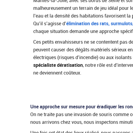
Mantes-la-Jolie, avec ses bords de Seine et so
malheureusement un terrain de jeu idéal pour le
l’eau et la densité des habitations favorisent la
Qu’il s’agisse d’
élimination des rats, surmulots
chaque situation demande une approche spécif
Ces petits envahisseurs ne se contentent pas de 
peuvent causer des dégâts matériels sérieux en
électriques (risques d’incendie) ou aux isolant
spécialiste dératisation
, notre rôle est d’inte
ne deviennent coûteux.
Une approche sur mesure pour éradiquer les ron
On ne traite pas une invasion de souris comme o
nous arrivons chez vous, nous inspectons minutieu
Une fois cet état des lieux réalisé, nous passons