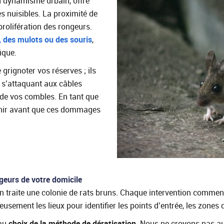
n dynamisme urbain, offre
s nuisibles. La proximité de
 prolifération des rongeurs.
, des mulots ou des souris
,
ique.
grignoter vos réserves ; ils
 s’attaquant aux câbles
s de vos combles. En tant que
rvenir avant que ces dommages
geurs de votre domicile
n traite une colonie de rats bruns. Chaque intervention commen
sement les lieux pour identifier les points d’entrée, les zones d
 au
choix de la méthode de dératisation
. Nous ne croyons pas au