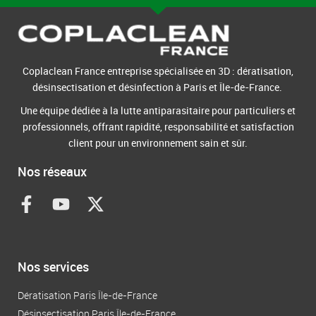
Coplaclean France entreprise spécialisée en 3D : dératisation,
désinsectisation et désinfection à Paris et Île-de-France.
Une équipe dédiée à la lutte antiparasitaire pour particuliers et
professionnels, offrant rapidité, responsabilité et satisfaction
client pour un environnement sain et sûr.
Nos réseaux
F
Y
X
a
o
-
c
u
t
e
t
w
b
u
i
Nos services
o
b
t
o
e
t
Dératisation Paris Île-de-France
k
e
Désinsectisation Paris Île-de-France