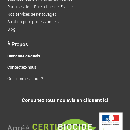
-
r
Punaises de lit Paris et Ile-de-France
f
Nos services de nettoyages
Solution pour professionnels
Blog
À Propos
Demande de devis
Contactez-nous
Qui sommes-nous ?
Consultez tous nos avis en
cliquant ici